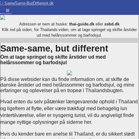
∷
SameSame-ButDifferent.dk
≡
Adressen er nem at huske:
thai-guide.dk
eller
ssbd.dk
Klik ind på siden, for Thailands-viden, om at tage springet og skifte årstider
ud med helårssommer og barfodsjul.
Same-same, but different
Om at tage springet og skifte årstider ud med
helårssommer og barfodsjul
På disse websider kan du finde information om, at skifte de
danske årstider ud med helårssommer og barfodsjul, og mine
erfaringer og oplevelser på en tropeø i Thailandsbugten.
Hvad enten du selv påtænker længevarende ophold i Thailand
og ligefrem at flytte, eller være trækfugl med behagelig lun
vintertilværelse, eller er nysgerrig turist, vil du angiveligt finde
mange nyttige oplysninger på siderne her.
Hvis du kender bare en anelse til Thailand, er du sikkert stødt