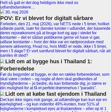
Helt så galt er det dog heldigvis ikke med os
udlandsdanskere…
30. maj 2026
POV: Er vi blevet for digitalt sårbare
Forleden, den 21. maj (2026), var NETS nede i 5 timer, hvilket
udløste panik, især for danske turister i udlandet, der baserede
deres rejseøkonomi på at bruge kort og app i stedet for
kontanter – det er sådan politikerne gerne vil have vi gør,
udfase kontanter – hvor der ikke var en nødprocedure med
senere aktivering. Hvad nu, hvis MitID er nede, ikke i 5 timer,
men i 5 dage? Er vort samfund blevet for digitalt sårbart, når alt
samles ét sted?
Lidt om at bygge hus i Thailand 1:
Forberedelse
Før du begynder at bygge, er der en række forberedelser, som
skal være i orden – og nogle af dem skal godkendes af
myndighederne – jo bedre, du kan forberede dig, jo større er
din mulighed for at få et perfekt drømmehus i ”paradis”.
Lidt om at købe fast ejendom i Thailand
Det kan ikke siges nok gange, at udlændinge kan kun eje en
ejerlejlighed – og kun indenfor 49%-kvoten, hvor 51% af
lejlighederne i komplekset ejes at thailændere – eller op til 1