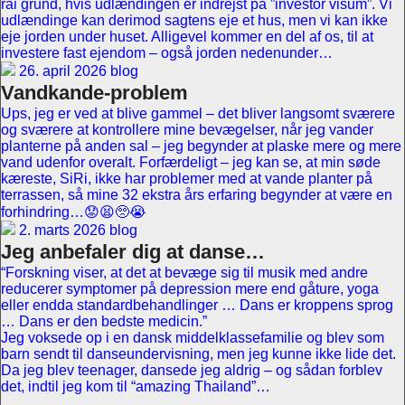
rai grund, hvis udlændingen er indrejst på ”investor visum”. Vi
udlændinge kan derimod sagtens eje et hus, men vi kan ikke
eje jorden under huset. Alligevel kommer en del af os, til at
investere fast ejendom – også jorden nedenunder…
26. april 2026 blog
Vandkande-problem
Ups, jeg er ved at blive gammel – det bliver langsomt sværere
og sværere at kontrollere mine bevægelser, når jeg vander
planterne på anden sal – jeg begynder at plaske mere og mere
vand udenfor overalt. Forfærdeligt – jeg kan se, at min søde
kæreste, SiRi, ikke har problemer med at vande planter på
terrassen, så mine 32 ekstra års erfaring begynder at være en
forhindring…😟😫🥺😭
2. marts 2026 blog
Jeg anbefaler dig at danse…
“Forskning viser, at det at bevæge sig til musik med andre
reducerer symptomer på depression mere end gåture, yoga
eller endda standardbehandlinger … Dans er kroppens sprog
… Dans er den bedste medicin.”
Jeg voksede op i en dansk middelklassefamilie og blev som
barn sendt til danseundervisning, men jeg kunne ikke lide det.
Da jeg blev teenager, dansede jeg aldrig – og sådan forblev
det, indtil jeg kom til “amazing Thailand”…