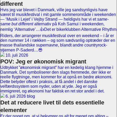
different
Hvis jeg var blevet i Danmark, ville jeg sandsynligvis have
været til musikfestival i mit gamle sommerområde i weekenden
— ‘Musik i Lejet’ i Vejby Strand — heldigvis har vi et
same-
same but different
alternativ på Koh Samui i weekenden,
nemlig ‘Alternative’…👍Det er bikerklubben Alternative Rhythm
Riders, der arrangerer musikfestival over en weekend – i år er
den nummer 14 i rækken – og som sædvanlig optræder der en
masse thailandske supernavne, blandt andre countryrock-
stjernen P-Saderd…😎
10. juli 2026
POV: Jeg er økonomisk migrant
Udtrykket ”økonomisk migrant” har en kedelig klang hjemme i
Danmark. Det symboliserer den slags fremmede, der ikke er
reelle flygtninge, men kommer for at opnå en bedre økonomi.
Dette betyder oftest i praksis, at få andel i det danske
velfærdssystem som nyder, uden at yde. Jeg er også
immigreret, og økonomi har faktisk en ret stor andel i det.
6. juli 2026 blog
Det at reducere livet til dets essentielle
elementer
Er der noget om, at vi bekymrer os alt for meget om alting –