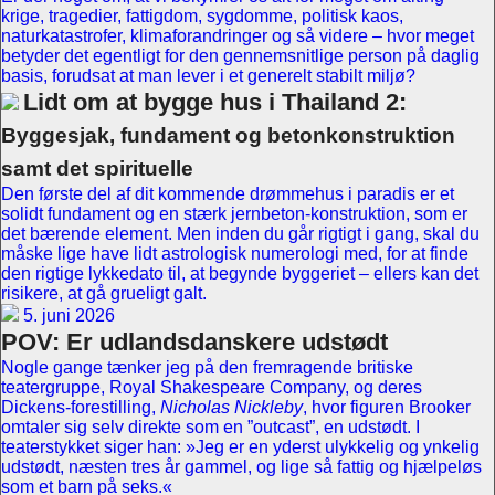
krige, tragedier, fattigdom, sygdomme, politisk kaos,
naturkatastrofer, klimaforandringer og så videre – hvor meget
betyder det egentligt for den gennemsnitlige person på daglig
basis, forudsat at man lever i et generelt stabilt miljø?
Lidt om at bygge hus i Thailand 2:
Byggesjak, fundament og betonkonstruktion
samt det spirituelle
Den første del af dit kommende drømmehus i paradis er et
solidt fundament og en stærk jernbeton-konstruktion, som er
det bærende element. Men inden du går rigtigt i gang, skal du
måske lige have lidt astrologisk numerologi med, for at finde
den rigtige lykkedato til, at begynde byggeriet – ellers kan det
risikere, at gå grueligt galt.
5. juni 2026
POV: Er udlandsdanskere udstødt
Nogle gange tænker jeg på den fremragende britiske
teatergruppe, Royal Shakespeare Company, og deres
Dickens-forestilling,
Nicholas Nickleby
, hvor figuren Brooker
omtaler sig selv direkte som en ”outcast”, en udstødt. I
teaterstykket siger han: »Jeg er en yderst ulykkelig og ynkelig
udstødt, næsten tres år gammel, og lige så fattig og hjælpeløs
som et barn på seks.«