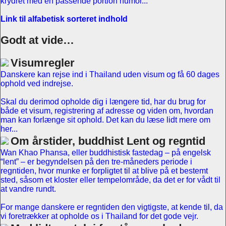
krydret med en passende portion humor...
Link til alfabetisk sorteret indhold
Godt at vide…
Visumregler
Danskere kan rejse ind i Thailand uden visum og få 60 dages
ophold ved indrejse.
Skal du derimod opholde dig i længere tid, har du brug for
både et visum, registrering af adresse og viden om, hvordan
man kan forlænge sit ophold. Det kan du læse lidt mere om
her...
Om årstider, buddhist Lent og regntid
Wan Khao Phansa, eller buddhistisk fastedag – på engelsk
lent
– er begyndelsen på den tre-måneders periode i
regntiden, hvor munke er forpligtet til at blive på et bestemt
sted, såsom et kloster eller tempelområde, da det er for vådt til
at vandre rundt.
For mange danskere er regntiden den vigtigste, at kende til, da
vi foretrækker at opholde os i Thailand for det gode vejr.