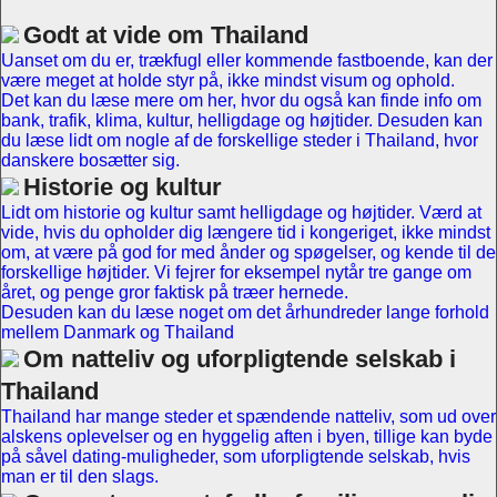
Godt at vide om Thailand
Uanset om du er, trækfugl eller kommende fastboende, kan der
være meget at holde styr på, ikke mindst visum og ophold.
Det kan du læse mere om her, hvor du også kan finde info om
bank, trafik, klima, kultur, helligdage og højtider. Desuden kan
du læse lidt om nogle af de forskellige steder i Thailand, hvor
danskere bosætter sig.
Historie og kultur
Lidt om historie og kultur samt helligdage og højtider. Værd at
vide, hvis du opholder dig længere tid i kongeriget, ikke mindst
om, at være på god for med ånder og spøgelser, og kende til de
forskellige højtider. Vi fejrer for eksempel nytår tre gange om
året, og penge gror faktisk på træer hernede.
Desuden kan du læse noget om det århundreder lange forhold
mellem Danmark og Thailand
Om natteliv og uforpligtende selskab i
Thailand
Thailand har mange steder et spændende natteliv, som ud over
alskens oplevelser og en hyggelig aften i byen, tillige kan byde
på såvel dating-muligheder, som uforpligtende selskab, hvis
man er til den slags.