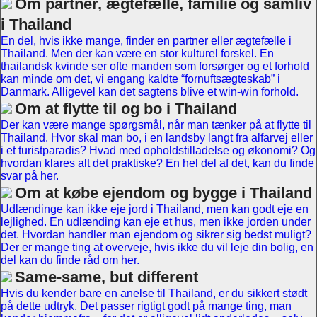
Om partner, ægtefælle, familie og samliv
i Thailand
En del, hvis ikke mange, finder en partner eller ægtefælle i
Thailand. Men der kan være en stor kulturel forskel. En
thailandsk kvinde ser ofte manden som forsørger og et forhold
kan minde om det, vi engang kaldte “fornuftsægteskab” i
Danmark. Alligevel kan det sagtens blive et win-win forhold.
Om at flytte til og bo i Thailand
Der kan være mange spørgsmål, når man tænker på at flytte til
Thailand. Hvor skal man bo, i en landsby langt fra alfarvej eller
i et turistparadis? Hvad med opholdstilladelse og økonomi? Og
hvordan klares alt det praktiske? En hel del af det, kan du finde
svar på her.
Om at købe ejendom og bygge i Thailand
Udlændinge kan ikke eje jord i Thailand, men kan godt eje en
lejlighed. En udlænding kan eje et hus, men ikke jorden under
det. Hvordan handler man ejendom og sikrer sig bedst muligt?
Der er mange ting at overveje, hvis ikke du vil leje din bolig, en
del kan du finde råd om her.
Same-same, but different
Hvis du kender bare en anelse til Thailand, er du sikkert stødt
på dette udtryk. Det passer rigtigt godt på mange ting, man