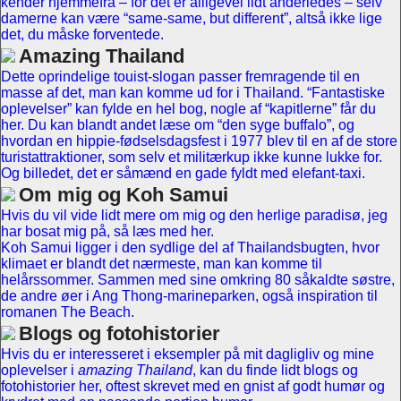
kender hjemmefra – for det er alligevel lidt anderledes – selv
damerne kan være “same-same, but different”, altså ikke lige
det, du måske forventede.
Amazing Thailand
Dette oprindelige touist-slogan passer fremragende til en
masse af det, man kan komme ud for i Thailand. “Fantastiske
oplevelser” kan fylde en hel bog, nogle af “kapitlerne” får du
her. Du kan blandt andet læse om “den syge buffalo”, og
hvordan en hippie-fødselsdagsfest i 1977 blev til en af de store
turistattraktioner, som selv et militærkup ikke kunne lukke for.
Og billedet, det er såmænd en gade fyldt med elefant-taxi.
Om mig og Koh Samui
Hvis du vil vide lidt mere om mig og den herlige paradisø, jeg
har bosat mig på, så læs med her.
Koh Samui ligger i den sydlige del af Thailandsbugten, hvor
klimaet er blandt det nærmeste, man kan komme til
helårssommer. Sammen med sine omkring 80 såkaldte søstre,
de andre øer i Ang Thong-marineparken, også inspiration til
romanen The Beach.
Blogs og fotohistorier
Hvis du er interesseret i eksempler på mit dagligliv og mine
oplevelser i
amazing Thailand
, kan du finde lidt blogs og
fotohistorier her, oftest skrevet med en gnist af godt humør og