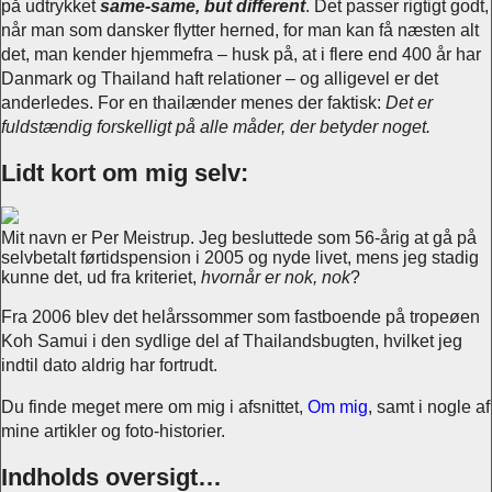
på udtrykket
same-same, but different
. Det passer rigtigt godt,
når man som dansker flytter herned, for man kan få næsten alt
det, man kender hjemmefra – husk på, at i flere end 400 år har
Danmark og Thailand haft relationer – og alligevel er det
anderledes. For en thailænder menes der faktisk:
Det er
fuldstændig forskelligt på alle måder, der betyder noget.
Lidt kort om mig selv:
Mit navn er Per Meistrup. Jeg besluttede som 56-årig at gå på
selvbetalt førtidspension i 2005 og nyde livet, mens jeg stadig
kunne det, ud fra kriteriet,
hvornår er nok, nok
?
Fra 2006 blev det helårssommer som fastboende på tropeøen
Koh Samui i den sydlige del af Thailandsbugten, hvilket jeg
indtil dato aldrig har fortrudt.
Du finde meget mere om mig i afsnittet,
Om mig
, samt i nogle af
mine artikler og foto-historier.
Indholds oversigt…